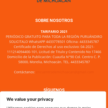
SOBRE NOSOTROS
TARIFARIO 2021
PERIÓDICO GRATUITO PARA TODA LA REGIÓN PURUÁNDIRO
SOLICITALO WhatsAPP 4433778501 Oficina: 4433345787
Certificado de Derechos al uso exclusivo: 04-2021-
111214094400-101, Licitud de Titulo y Contenido No 17466
Domicilio de la Publicación: Cuautla N°90 Col. Centro C. P.
58000, Morelia, Michoacán. TEL. 4433345787
Contáctanos:
encuentrodemichoacan@gmail.com
SÍGUENOS
We value your privacy
Utilizamos cookies para asegurar que damos la mejor