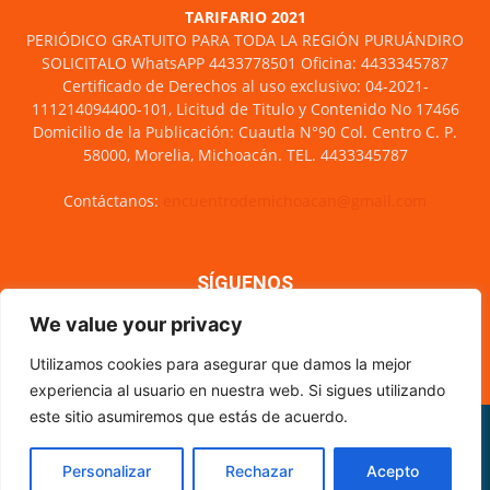
TARIFARIO 2021
PERIÓDICO GRATUITO PARA TODA LA REGIÓN PURUÁNDIRO
SOLICITALO WhatsAPP 4433778501 Oficina: 4433345787
Certificado de Derechos al uso exclusivo: 04-2021-
111214094400-101, Licitud de Titulo y Contenido No 17466
Domicilio de la Publicación: Cuautla N°90 Col. Centro C. P.
58000, Morelia, Michoacán. TEL. 4433345787
Contáctanos:
encuentrodemichoacan@gmail.com
SÍGUENOS
We value your privacy
Utilizamos cookies para asegurar que damos la mejor
experiencia al usuario en nuestra web. Si sigues utilizando
este sitio asumiremos que estás de acuerdo.
Misión y visión
Nosotros
Directorio
Circulación
CÓDIGO DE ÉTICA PERIODÍSTICA
XML Sitemap
Personalizar
Rechazar
Acepto