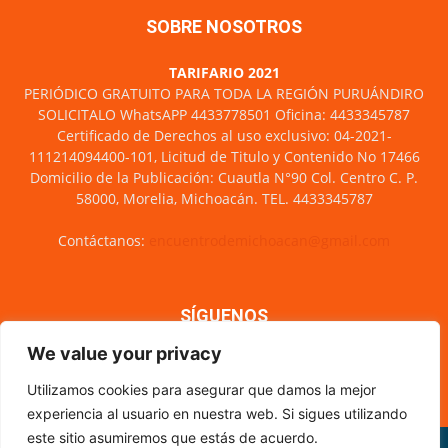
SOBRE NOSOTROS
TARIFARIO 2021
PERIÓDICO GRATUITO PARA TODA LA REGIÓN PURUÁNDIRO
SOLICITALO WhatsAPP 4433778501 Oficina: 4433345787
Certificado de Derechos al uso exclusivo: 04-2021-
111214094400-101, Licitud de Titulo y Contenido No 17466
Domicilio de la Publicación: Cuautla N°90 Col. Centro C. P.
58000, Morelia, Michoacán. TEL. 4433345787
Contáctanos:
encuentrodemichoacan@gmail.com
SÍGUENOS
We value your privacy
Utilizamos cookies para asegurar que damos la mejor
experiencia al usuario en nuestra web. Si sigues utilizando
este sitio asumiremos que estás de acuerdo.