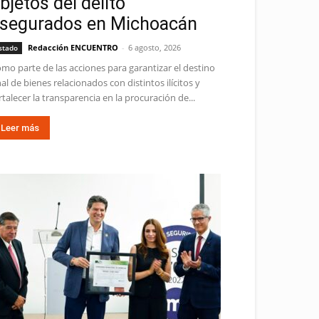
bjetos del delito
segurados en Michoacán
Redacción ENCUENTRO
-
6 agosto, 2026
stado
mo parte de las acciones para garantizar el destino
nal de bienes relacionados con distintos ilícitos y
rtalecer la transparencia en la procuración de...
Leer más