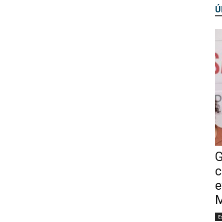
Ú
G
c
e
M
E