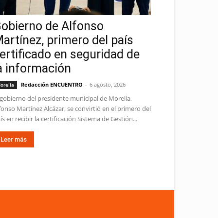
obierno de Alfonso
artínez, primero del país
ertificado en seguridad de
a información
Redacción ENCUENTRO
-
6 agosto, 2026
orelia
 gobierno del presidente municipal de Morelia,
fonso Martínez Alcázar, se convirtió en el primero del
ís en recibir la certificación Sistema de Gestión...
Leer más