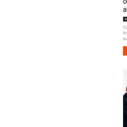
o
a
E
Co
fi
fo