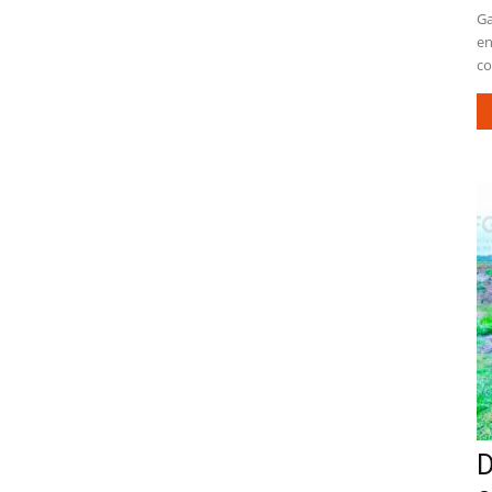
Ga
en
co
D