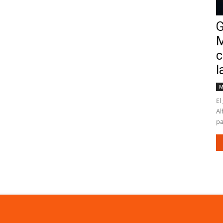
G
M
c
l
M
El
Al
pa