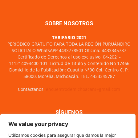
SOBRE NOSOTROS
TARIFARIO 2021
PERIÓDICO GRATUITO PARA TODA LA REGIÓN PURUÁNDIRO
SOLICITALO WhatsAPP 4433778501 Oficina: 4433345787
Certificado de Derechos al uso exclusivo: 04-2021-
111214094400-101, Licitud de Titulo y Contenido No 17466
Domicilio de la Publicación: Cuautla N°90 Col. Centro C. P.
58000, Morelia, Michoacán. TEL. 4433345787
Contáctanos:
encuentrodemichoacan@gmail.com
SÍGUENOS
We value your privacy
Utilizamos cookies para asegurar que damos la mejor