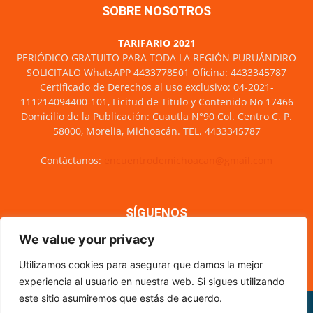
SOBRE NOSOTROS
TARIFARIO 2021
PERIÓDICO GRATUITO PARA TODA LA REGIÓN PURUÁNDIRO
SOLICITALO WhatsAPP 4433778501 Oficina: 4433345787
Certificado de Derechos al uso exclusivo: 04-2021-
111214094400-101, Licitud de Titulo y Contenido No 17466
Domicilio de la Publicación: Cuautla N°90 Col. Centro C. P.
58000, Morelia, Michoacán. TEL. 4433345787
Contáctanos:
encuentrodemichoacan@gmail.com
SÍGUENOS
We value your privacy
Utilizamos cookies para asegurar que damos la mejor
experiencia al usuario en nuestra web. Si sigues utilizando
este sitio asumiremos que estás de acuerdo.
Misión y visión
Nosotros
Directorio
Circulación