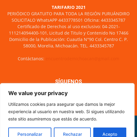
TARIFARIO 2021
PERIÓDICO GRATUITO PARA TODA LA REGIÓN PURUÁNDIRO
SOLICITALO WhatsAPP 4433778501 Oficina: 4433345787
Certificado de Derechos al uso exclusivo: 04-2021-
111214094400-101, Licitud de Titulo y Contenido No 17466
Domicilio de la Publicación: Cuautla N°90 Col. Centro C. P.
58000, Morelia, Michoacán. TEL. 4433345787
Contáctanos:
encuentrodemichoacan@gmail.com
SÍGUENOS
We value your privacy
Utilizamos cookies para asegurar que damos la mejor
experiencia al usuario en nuestra web. Si sigues utilizando
este sitio asumiremos que estás de acuerdo.
Misión y visión
Nosotros
Directorio
Circulación
CÓDIGO DE ÉTICA PERIODÍSTICA
XML Sitemap
Personalizar
Rechazar
Acepto