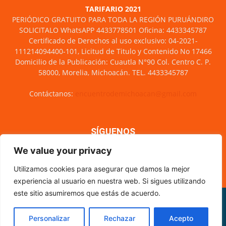
TARIFARIO 2021
PERIÓDICO GRATUITO PARA TODA LA REGIÓN PURUÁNDIRO
SOLICITALO WhatsAPP 4433778501 Oficina: 4433345787
Certificado de Derechos al uso exclusivo: 04-2021-
111214094400-101, Licitud de Titulo y Contenido No 17466
Domicilio de la Publicación: Cuautla N°90 Col. Centro C. P.
58000, Morelia, Michoacán. TEL. 4433345787
Contáctanos:
encuentrodemichoacan@gmail.com
SÍGUENOS
We value your privacy
Utilizamos cookies para asegurar que damos la mejor
experiencia al usuario en nuestra web. Si sigues utilizando
este sitio asumiremos que estás de acuerdo.
Misión y visión
Nosotros
Directorio
Circulación
CÓDIGO DE ÉTICA PERIODÍSTICA
XML Sitemap
Personalizar
Rechazar
Acepto