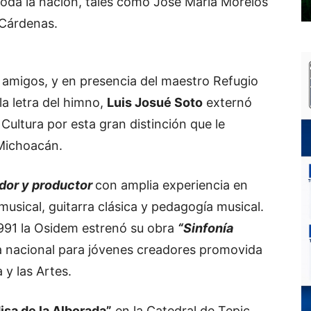
toda la nación, tales como José María Morelos
Cárdenas.
amigos, y en presencia del maestro Refugio
a letra del himno,
Luis Josué Soto
externó
Cultura por esta gran distinción que le
 Michoacán.
dor y productor
con amplia experiencia en
usical, guitarra clásica y pedagogía musical.
1991 la Osidem estrenó su obra
“Sinfonía
a nacional para jóvenes creadores promovida
 y las Artes.
sa de la Alborada”
en la Catedral de Tepic,