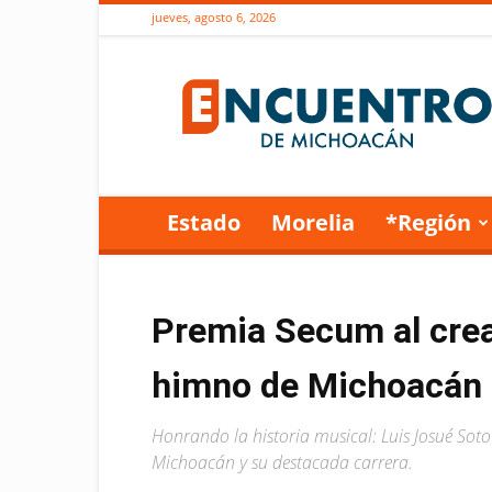
jueves, agosto 6, 2026
Encuentro
de
Michoacán
Estado
Morelia
*Región
Premia Secum al crea
himno de Michoacán
Honrando la historia musical: Luis Josué S
Michoacán y su destacada carrera.