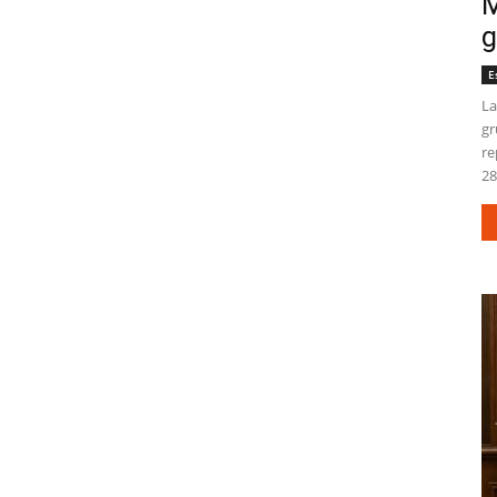
M
g
E
La
gr
re
28