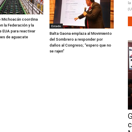
la
(U
e Michoacán coordina
n la Federación y la
Estado
 EUA para reactivar
Balta Gaona emplaza al Movimiento
nes de aguacate
del Sombrero a responder por
daños al Congreso; “espero que no
se rajen”
G
c