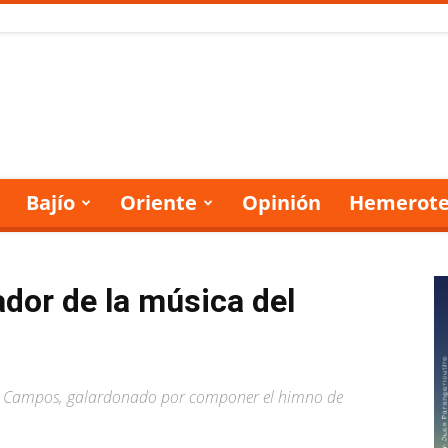
Bajío
Oriente
Opinión
Hemerote
dor de la música del
oto Campos, galardonado por componer el himno de