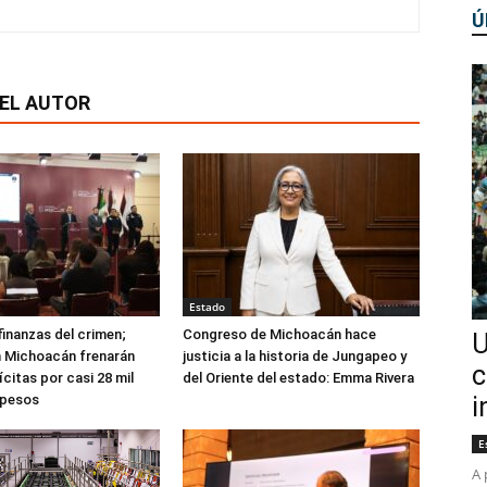
Ú
EL AUTOR
Estado
finanzas del crimen;
Congreso de Michoacán hace
U
n Michoacán frenarán
justicia a la historia de Jungapeo y
c
ícitas por casi 28 mil
del Oriente del estado: Emma Rivera
 pesos
i
E
A 