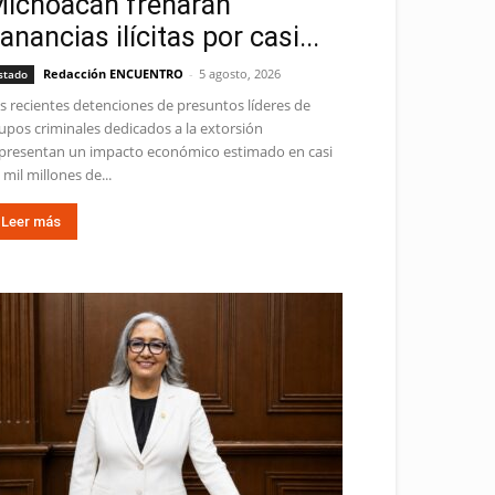
ichoacán frenarán
anancias ilícitas por casi...
Redacción ENCUENTRO
-
5 agosto, 2026
stado
s recientes detenciones de presuntos líderes de
upos criminales dedicados a la extorsión
presentan un impacto económico estimado en casi
 mil millones de...
Leer más