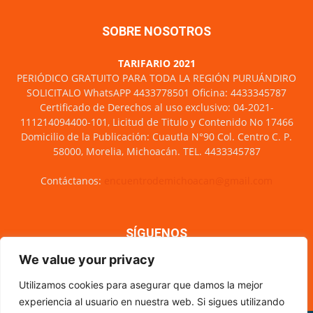
SOBRE NOSOTROS
TARIFARIO 2021
PERIÓDICO GRATUITO PARA TODA LA REGIÓN PURUÁNDIRO
SOLICITALO WhatsAPP 4433778501 Oficina: 4433345787
Certificado de Derechos al uso exclusivo: 04-2021-
111214094400-101, Licitud de Titulo y Contenido No 17466
Domicilio de la Publicación: Cuautla N°90 Col. Centro C. P.
58000, Morelia, Michoacán. TEL. 4433345787
Contáctanos:
encuentrodemichoacan@gmail.com
SÍGUENOS
We value your privacy
Utilizamos cookies para asegurar que damos la mejor
experiencia al usuario en nuestra web. Si sigues utilizando