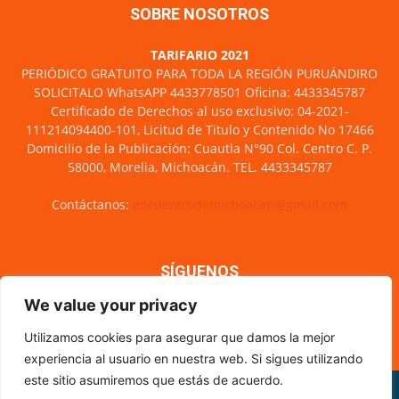
SOBRE NOSOTROS
TARIFARIO 2021
PERIÓDICO GRATUITO PARA TODA LA REGIÓN PURUÁNDIRO
SOLICITALO WhatsAPP 4433778501 Oficina: 4433345787
Certificado de Derechos al uso exclusivo: 04-2021-
111214094400-101, Licitud de Titulo y Contenido No 17466
Domicilio de la Publicación: Cuautla N°90 Col. Centro C. P.
58000, Morelia, Michoacán. TEL. 4433345787
Contáctanos:
encuentrodemichoacan@gmail.com
SÍGUENOS
We value your privacy
Utilizamos cookies para asegurar que damos la mejor
experiencia al usuario en nuestra web. Si sigues utilizando
este sitio asumiremos que estás de acuerdo.
Misión y visión
Nosotros
Directorio
Circulación