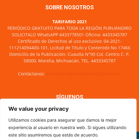
SOBRE NOSOTROS
TARIFARIO 2021
PERIÓDICO GRATUITO PARA TODA LA REGIÓN PURUÁNDIRO
SOLICITALO WhatsAPP 4433778501 Oficina: 4433345787
Certificado de Derechos al uso exclusivo: 04-2021-
111214094400-101, Licitud de Titulo y Contenido No 17466
Domicilio de la Publicación: Cuautla N°90 Col. Centro C. P.
58000, Morelia, Michoacán. TEL. 4433345787
Contáctanos:
encuentrodemichoacan@gmail.com
SÍGUENOS
We value your privacy
Utilizamos cookies para asegurar que damos la mejor
experiencia al usuario en nuestra web. Si sigues utilizando
este sitio asumiremos que estás de acuerdo.
Misión y visión
Nosotros
Directorio
Circulación