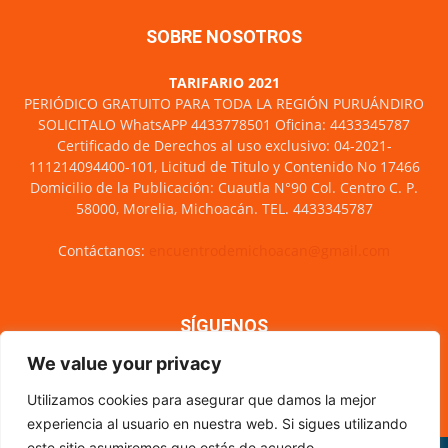
SOBRE NOSOTROS
TARIFARIO 2021
PERIÓDICO GRATUITO PARA TODA LA REGIÓN PURUÁNDIRO
SOLICITALO WhatsAPP 4433778501 Oficina: 4433345787
Certificado de Derechos al uso exclusivo: 04-2021-
111214094400-101, Licitud de Titulo y Contenido No 17466
Domicilio de la Publicación: Cuautla N°90 Col. Centro C. P.
58000, Morelia, Michoacán. TEL. 4433345787
Contáctanos:
encuentrodemichoacan@gmail.com
SÍGUENOS
We value your privacy
Utilizamos cookies para asegurar que damos la mejor
experiencia al usuario en nuestra web. Si sigues utilizando
este sitio asumiremos que estás de acuerdo.