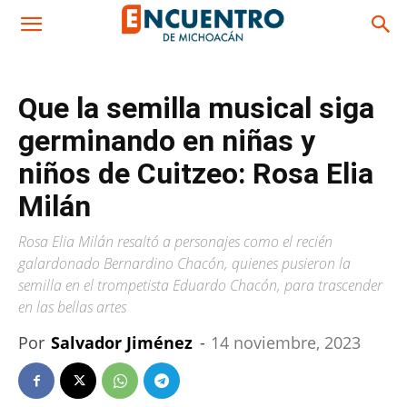
Que la semilla musical siga
germinando en niñas y
niños de Cuitzeo: Rosa Elia
Milán
Rosa Elia Milán resaltó a personajes como el recién
galardonado Bernardino Chacón, quienes pusieron la
semilla en el trompetista Eduardo Chacón, para trascender
en las bellas artes
Por
Salvador Jiménez
-
14 noviembre, 2023