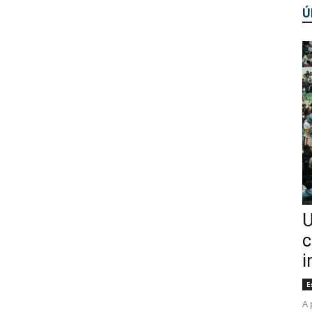
Ú
U
c
i
E
A 