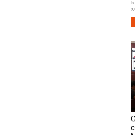
la
(U
G
c