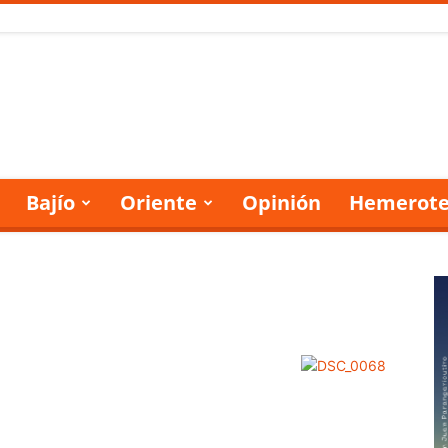
Bajío
Oriente
Opinión
Hemerote