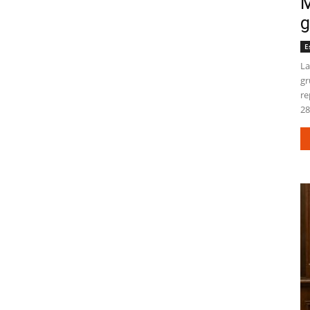
M
g
E
La
gr
re
28