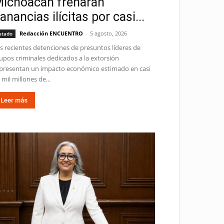
ichoacán frenarán
anancias ilícitas por casi...
Redacción ENCUENTRO
-
5 agosto, 2026
stado
s recientes detenciones de presuntos líderes de
upos criminales dedicados a la extorsión
presentan un impacto económico estimado en casi
 mil millones de...
Leer más