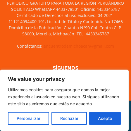
PERIÓDICO GRATUITO PARA TODA LA REGIÓN PURUÁNDIRO
SOLICITALO WhatsAPP 4433778501 Oficina: 4433345787
Certificado de Derechos al uso exclusivo: 04-2021-
111214094400-101, Licitud de Titulo y Contenido No 17466
Domicilio de la Publicación: Cuautla N°90 Col. Centro C. P.
58000, Morelia, Michoacán. TEL. 4433345787
Contáctanos:
encuentrodemichoacan@gmail.com
SÍGUENOS
We value your privacy
Utilizamos cookies para asegurar que damos la mejor
experiencia al usuario en nuestra web. Si sigues utilizando
este sitio asumiremos que estás de acuerdo.
Misión y visión
Nosotros
Directorio
Circulación
CÓDIGO DE ÉTICA PERIODÍSTICA
XML Sitemap
Personalizar
Rechazar
Acepto
© Encuentro de Michoacán - 2021