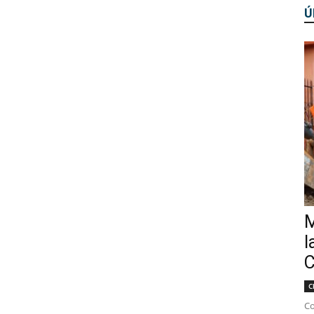
Ú
M
l
C
C
Co