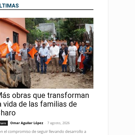
LTIMAS
ás obras que transforman
a vida de las familias de
haro
Omar Aguilar López
-
7 agosto, 2026
haro
n el compromiso de seguir llevando desarrollo a