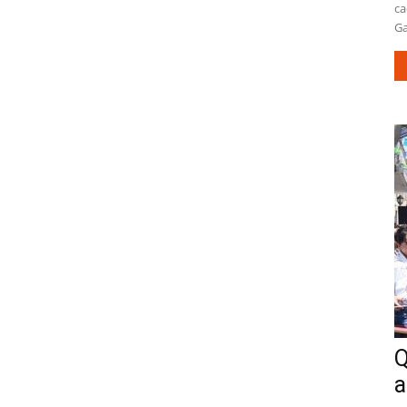
ca
Ga
Q
a