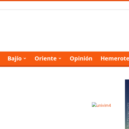
Bajío
Oriente
Opinión
Hemerote