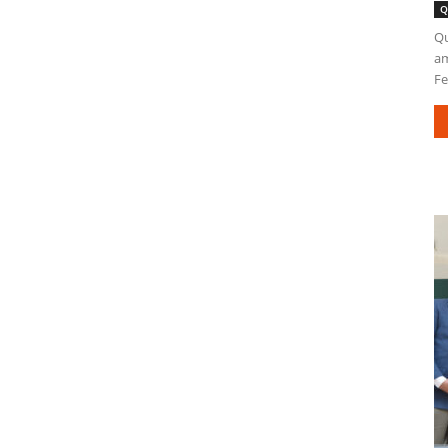
Q
Qu
am
Fe