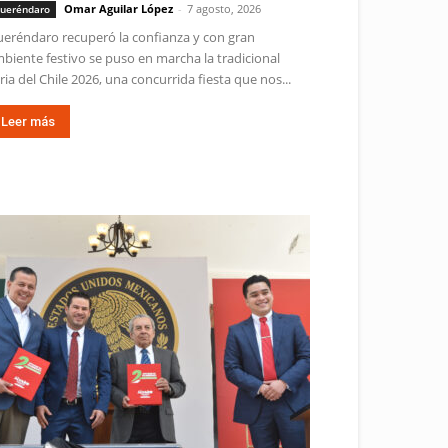
Omar Aguilar López
-
7 agosto, 2026
ueréndaro
eréndaro recuperó la confianza y con gran
biente festivo se puso en marcha la tradicional
ria del Chile 2026, una concurrida fiesta que nos...
Leer más