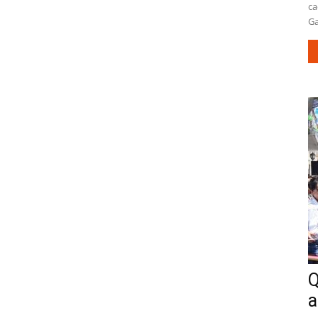
ca
Ga
Q
a