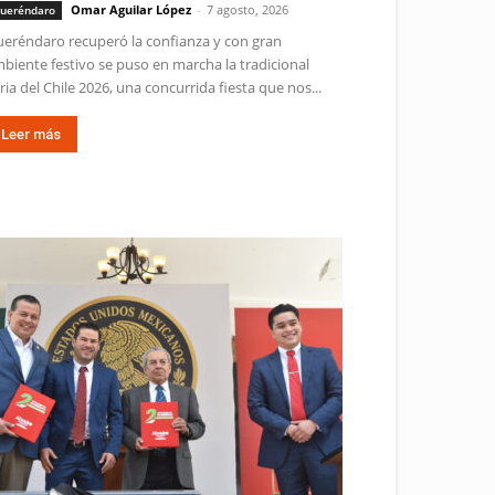
Omar Aguilar López
-
7 agosto, 2026
ueréndaro
eréndaro recuperó la confianza y con gran
biente festivo se puso en marcha la tradicional
ria del Chile 2026, una concurrida fiesta que nos...
Leer más