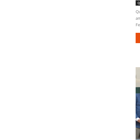
Q
Qu
am
Fe