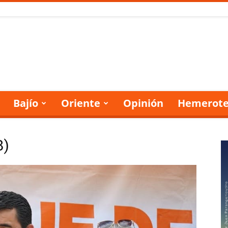
Bajío
Oriente
Opinión
Hemerote
8)