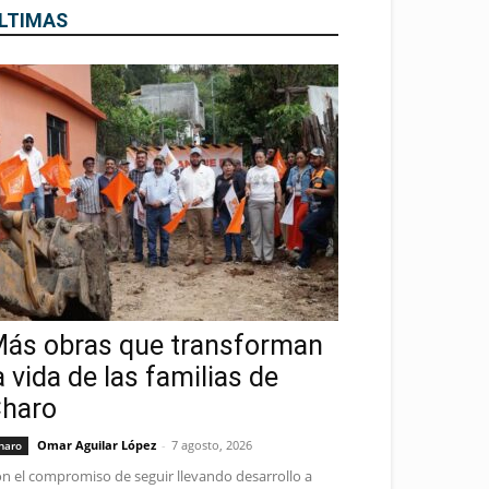
LTIMAS
ás obras que transforman
a vida de las familias de
haro
Omar Aguilar López
-
7 agosto, 2026
haro
n el compromiso de seguir llevando desarrollo a