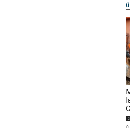
Ú
M
l
C
C
Co