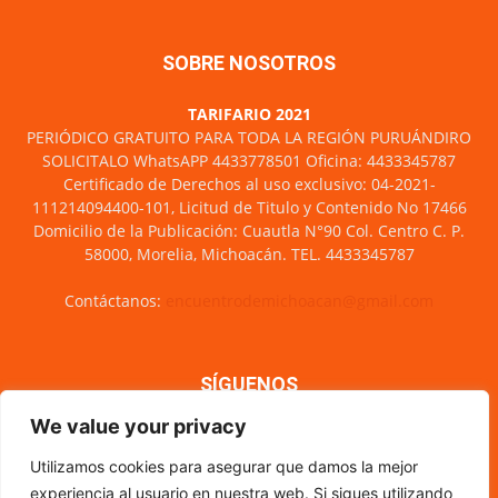
SOBRE NOSOTROS
TARIFARIO 2021
PERIÓDICO GRATUITO PARA TODA LA REGIÓN PURUÁNDIRO
SOLICITALO WhatsAPP 4433778501 Oficina: 4433345787
Certificado de Derechos al uso exclusivo: 04-2021-
111214094400-101, Licitud de Titulo y Contenido No 17466
Domicilio de la Publicación: Cuautla N°90 Col. Centro C. P.
58000, Morelia, Michoacán. TEL. 4433345787
Contáctanos:
encuentrodemichoacan@gmail.com
SÍGUENOS
We value your privacy
Utilizamos cookies para asegurar que damos la mejor
experiencia al usuario en nuestra web. Si sigues utilizando