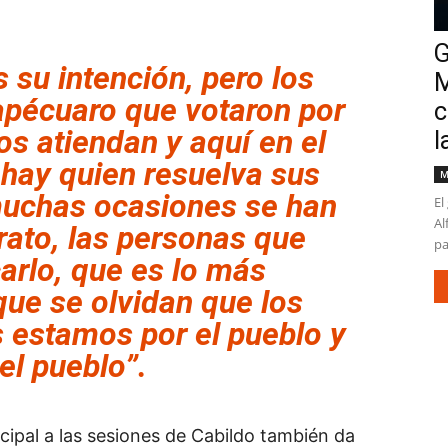
G
su intención, pero los
M
apécuaro que votaron por
c
os atiendan y aquí en el
l
hay quien resuelva sus
M
muchas ocasiones se han
El
Al
rato, las personas que
pa
arlo, que es lo más
que se olvidan que los
s estamos por el pueblo y
el pueblo”.
cipal a las sesiones de Cabildo también da