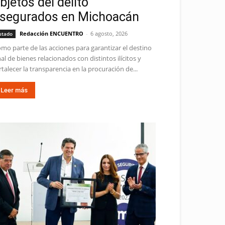
bjetos del delito
segurados en Michoacán
Redacción ENCUENTRO
-
6 agosto, 2026
stado
mo parte de las acciones para garantizar el destino
nal de bienes relacionados con distintos ilícitos y
rtalecer la transparencia en la procuración de...
Leer más