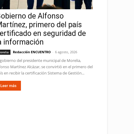
obierno de Alfonso
artínez, primero del país
ertificado en seguridad de
a información
Redacción ENCUENTRO
-
6 agosto, 2026
orelia
 gobierno del presidente municipal de Morelia,
fonso Martínez Alcázar, se convirtió en el primero del
ís en recibir la certificación Sistema de Gestión...
Leer más