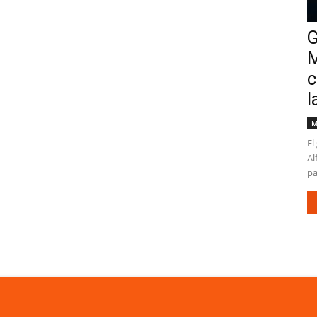
G
M
c
l
M
El
Al
pa