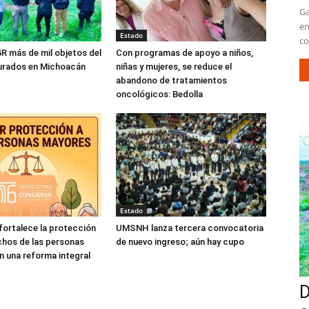
Ga
en
Estado
co
R más de mil objetos del
Con programas de apoyo a niños,
gurados en Michoacán
niñas y mujeres, se reduce el
abandono de tratamientos
oncológicos: Bedolla
Estado
ortalece la protección
UMSNH lanza tercera convocatoria
chos de las personas
de nuevo ingreso; aún hay cupo
 una reforma integral
D