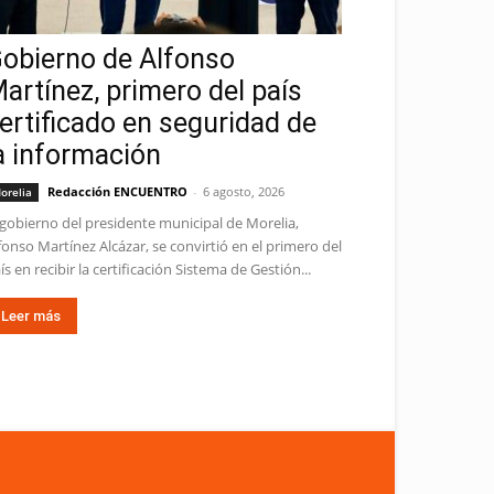
obierno de Alfonso
artínez, primero del país
ertificado en seguridad de
a información
Redacción ENCUENTRO
-
6 agosto, 2026
orelia
 gobierno del presidente municipal de Morelia,
fonso Martínez Alcázar, se convirtió en el primero del
ís en recibir la certificación Sistema de Gestión...
Leer más