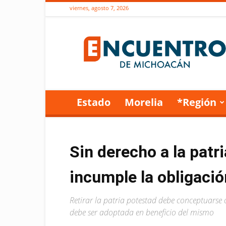
viernes, agosto 7, 2026
Encuentro
de
Michoacán
Estado
Morelia
*Región
Sin derecho a la patr
incumple la obligació
Retirar la patria potestad debe conceptuarse
debe ser adoptada en beneficio del mismo