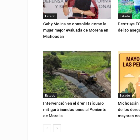
Estado
Estado
Gaby Molina se consolida como la
Destruye FG
mujer mejor evaluada de Morena en
delito ase
Michoacán
Estado
Estado
Intervención en el dren Itzícuaro
Michoacán f
mitigará inundaciones al Poniente
de los dere
de Morelia
mayores con