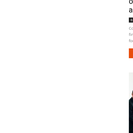
o
a
E
Co
fi
fo