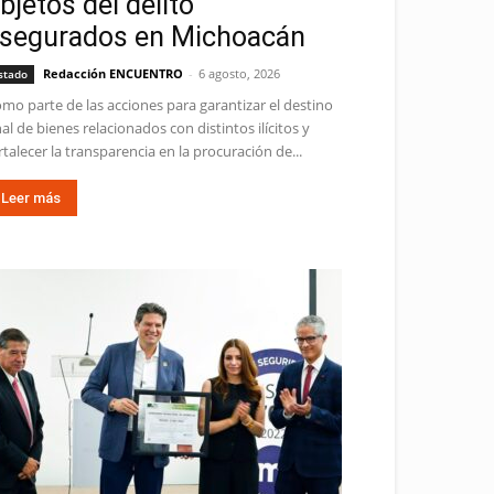
bjetos del delito
segurados en Michoacán
Redacción ENCUENTRO
-
6 agosto, 2026
stado
mo parte de las acciones para garantizar el destino
nal de bienes relacionados con distintos ilícitos y
rtalecer la transparencia en la procuración de...
Leer más