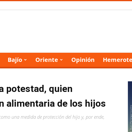
Bajío
Oriente
Opinión
Hemerote
ia potestad, quien
n alimentaria de los hijos
 como una medida de protección del hijo y, por ende,