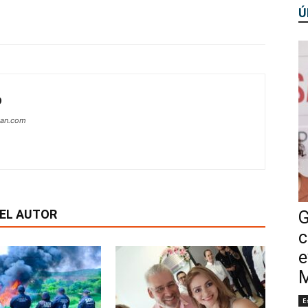
Ú
O
can.com
EL AUTOR
G
c
e
M
E