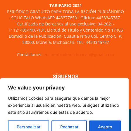
TARIFARIO 2021
PERIÓDICO GRATUITO PARA TODA LA REGIÓN PURUÁNDIRO
SOLICITALO WhatsAPP 4433778501 Oficina: 4433345787
Certificado de Derechos al uso exclusivo: 04-2021-
111214094400-101, Licitud de Titulo y Contenido No 17466
Domicilio de la Publicación: Cuautla N°90 Col. Centro C. P.
58000, Morelia, Michoacán. TEL. 4433345787
Contáctanos:
encuentrodemichoacan@gmail.com
SÍGUENOS
We value your privacy
Utilizamos cookies para asegurar que damos la mejor
experiencia al usuario en nuestra web. Si sigues utilizando
este sitio asumiremos que estás de acuerdo.
Misión y visión
Nosotros
Directorio
Circulación
CÓDIGO DE ÉTICA PERIODÍSTICA
XML Sitemap
Personalizar
Rechazar
Acepto