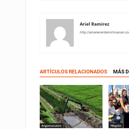
Ariel Ramírez
http://amanecerdemichoacan.c
ARTÍCULOS RELACIONADOS
MÁS D
Angamacutiro
*Región