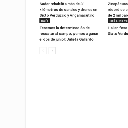
Sader rehabilita más de 31
Zinapécuaro
kilómetros de canales y drenes en
récord de 
Sixto Verduzco y Angamacutiro
de 2 mil par
Bajío
José Sixto Ve
Tenemos la determinación de
Hallan fosa
rescatar al campo; ¡vamos a ganar
Sixto Verd
el dos de junio!: Julieta Gallardo