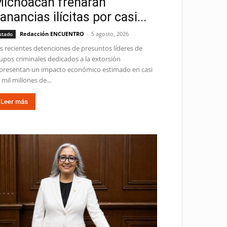
ichoacán frenarán
anancias ilícitas por casi...
Redacción ENCUENTRO
-
5 agosto, 2026
stado
s recientes detenciones de presuntos líderes de
upos criminales dedicados a la extorsión
presentan un impacto económico estimado en casi
 mil millones de...
Leer más