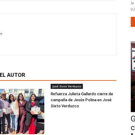
la
(U
om
EL AUTOR
José Sixto Verduzco
Refuerza Julieta Gallardo cierre de
campaña de Jesús Polina en José
Sixto Verduzco
G
c