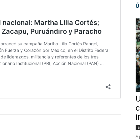
Ú
U
c
i
E
A 