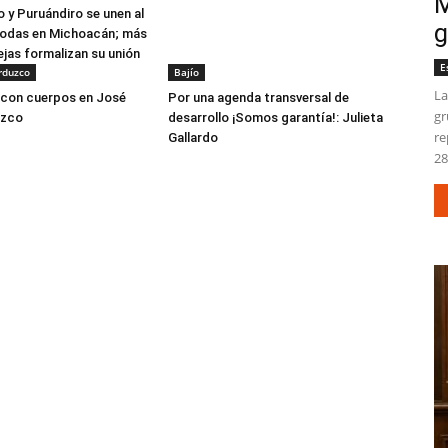
M
 y Puruándiro se unen al
g
bodas en Michoacán; más
ejas formalizan su unión
E
rduzco
Bajío
La
 con cuerpos en José
Por una agenda transversal de
gr
uzco
desarrollo ¡Somos garantía!: Julieta
re
Gallardo
28