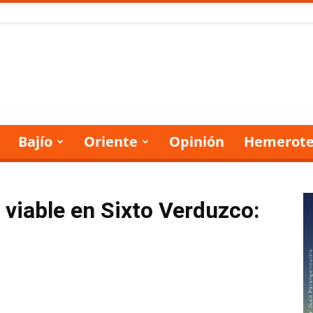
Bajío
Oriente
Opinión
Hemerote
viable en Sixto Verduzco: