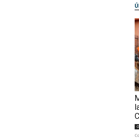
Ú
M
l
C
C
Co