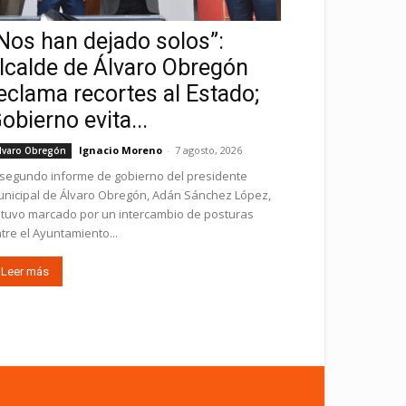
Nos han dejado solos”:
lcalde de Álvaro Obregón
eclama recortes al Estado;
obierno evita...
Ignacio Moreno
-
7 agosto, 2026
lvaro Obregón
 segundo informe de gobierno del presidente
nicipal de Álvaro Obregón, Adán Sánchez López,
tuvo marcado por un intercambio de posturas
tre el Ayuntamiento...
Leer más