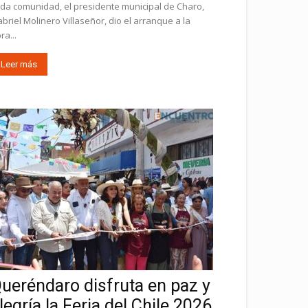
da comunidad, el presidente municipal de Charo,
briel Molinero Villaseñor, dio el arranque a la
ra...
Leer más
ueréndaro disfruta en paz y
legría la Feria del Chile 2026