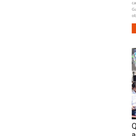
ca
Ga
ob
Q
a