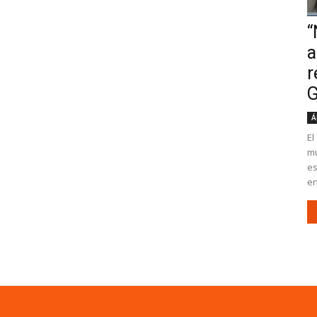
“
a
r
G
Á
El
mu
es
en