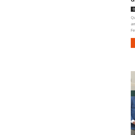
Q
Qu
am
Fe