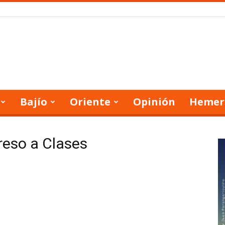
Bajío
Oriente
Opinión
Hemer
reso a Clases