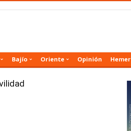
Bajío
Oriente
Opinión
Hemer
vilidad
or