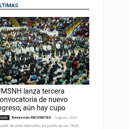
LTIMAS
MSNH lanza tercera
onvocatoria de nuevo
ngreso; aún hay cupo
Redacción ENCUENTRO
-
5 agosto, 2026
stado
partir de este miércoles en punto de las 18:00