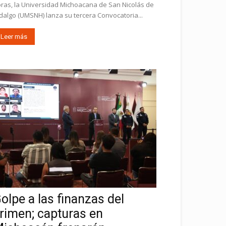
ras, la Universidad Michoacana de San Nicolás de
dalgo (UMSNH) lanza su tercera Convocatoria...
Leer más
olpe a las finanzas del
rimen; capturas en