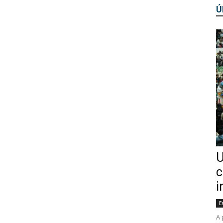
Ú
U
c
i
E
A 