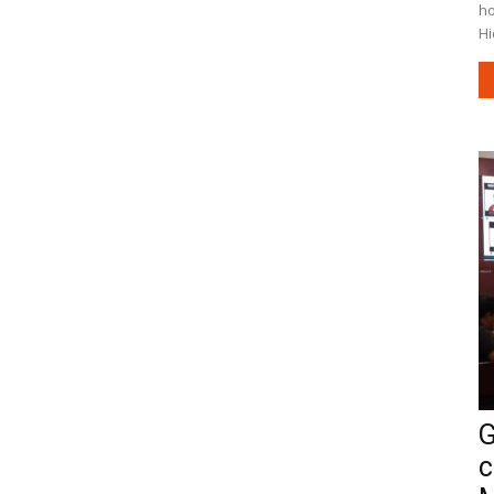
ho
Hi
G
c