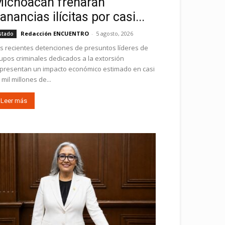
ichoacán frenarán
anancias ilícitas por casi...
Redacción ENCUENTRO
-
5 agosto, 2026
stado
s recientes detenciones de presuntos líderes de
upos criminales dedicados a la extorsión
presentan un impacto económico estimado en casi
 mil millones de...
Leer más