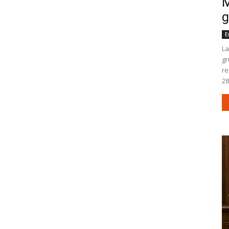
M
g
E
La
gr
re
28