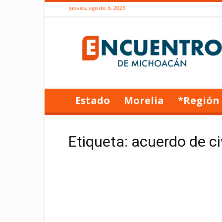
jueves, agosto 6, 2026
Encuentro
de
Michoacán
Estado
Morelia
*Región
Etiqueta: acuerdo de ci
Estado
Aprueba Congreso de Michoacán
acuerdo de civilidad propuesto p
Belinda Iturbide
Redacción ENCUENTRO
-
10 octubre, 2024