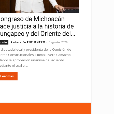
ongreso de Michoacán
ace justicia a la historia de
ungapeo y del Oriente del...
Redacción ENCUENTRO
-
5 agosto, 2026
stado
 diputada local y presidenta de la Comisión de
ntos Constitucionales, Emma Rivera Camacho,
lebró la aprobación unánime del acuerdo
diante el cual el...
Leer más