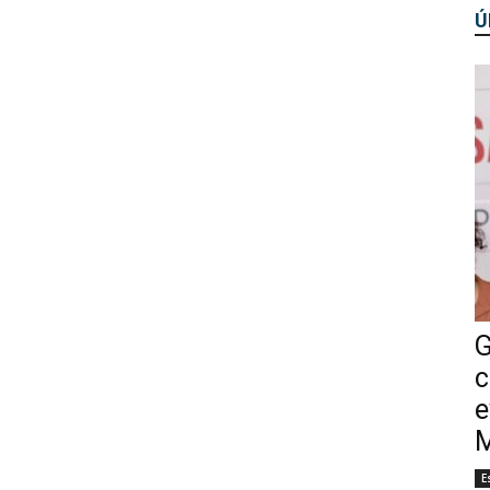
Ú
G
c
e
M
E