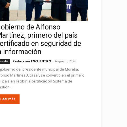
obierno de Alfonso
artínez, primero del país
ertificado en seguridad de
a información
Redacción ENCUENTRO
-
6 agosto, 2026
orelia
 gobierno del presidente municipal de Morelia,
fonso Martínez Alcázar, se convirtió en el primero
l país en recibir la certificación Sistema de
stión...
Leer más