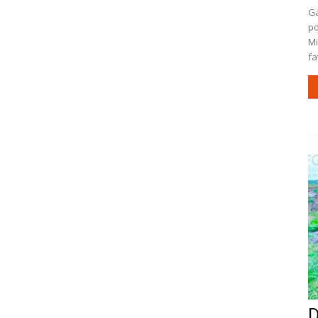
Ga
po
Mi
fa
D