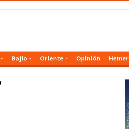
Bajío
Oriente
Opinión
Hemer
o