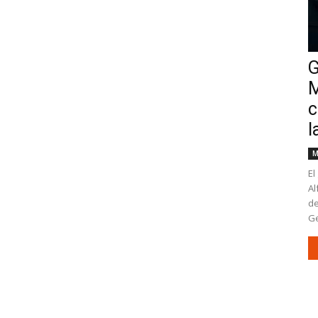
G
M
c
l
M
El
Al
de
Ge