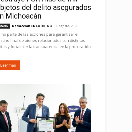
bjetos del delito asegurados
n Michoacán
Redacción ENCUENTRO
-
6 agosto, 2026
stado
mo parte de las acciones para garantizar el
stino final de bienes relacionados con distintos
ícitos y fortalecer la transparencia en la procuración
...
Leer más