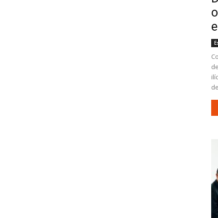
o
e
E
Co
de
il
de