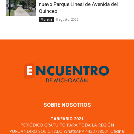
SOBRE NOSOTROS
TARIFARIO 2021
PERIÓDICO GRATUITO PARA TODA LA REGIÓN
PURUÁNDIRO SOLICITALO WhatsAPP 4433778501 Oficina:
4433345787
Certificado de Derechos al uso exclusivo: 04-2021-
111214094400-101, Licitud de Titulo y Contenido No 17466
Domicilio de la Publicación: Cuautla N°90 Col. Centro C. P.
58000, Morelia, Michoacán. TEL. 4433345787
Contáctanos:
encuentrodemichoacan@gmail.com