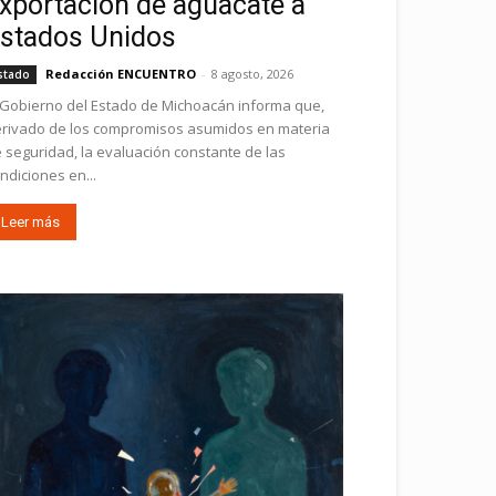
xportación de aguacate a
stados Unidos
Redacción ENCUENTRO
-
8 agosto, 2026
stado
 Gobierno del Estado de Michoacán informa que,
rivado de los compromisos asumidos en materia
 seguridad, la evaluación constante de las
ndiciones en...
Leer más