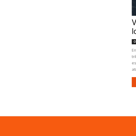
V
l
O
En
tr
es
at