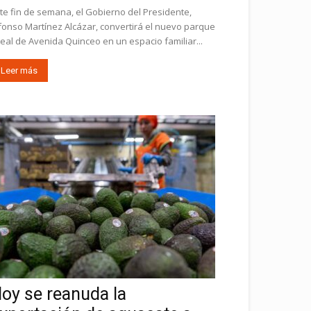
te fin de semana, el Gobierno del Presidente,
fonso Martínez Alcázar, convertirá el nuevo parque
neal de Avenida Quinceo en un espacio familiar...
Leer más
oy se reanuda la