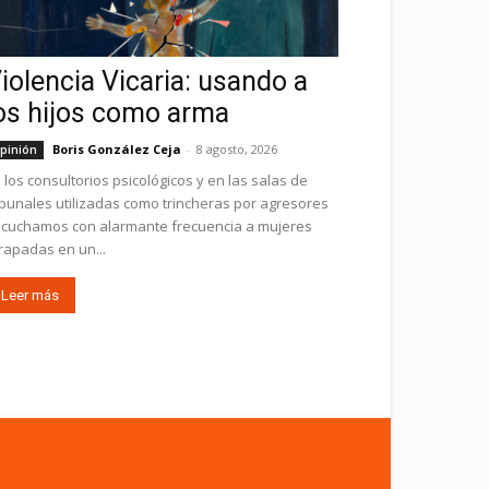
iolencia Vicaria: usando a
os hijos como arma
Boris González Ceja
-
8 agosto, 2026
pinión
 los consultorios psicológicos y en las salas de
ibunales utilizadas como trincheras por agresores
cuchamos con alarmante frecuencia a mujeres
rapadas en un...
Leer más