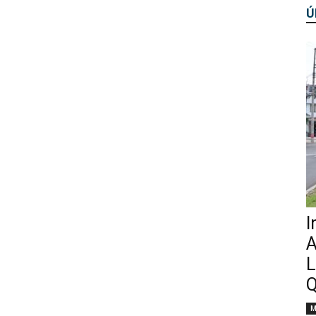
Ú
I
A
L
Q
M