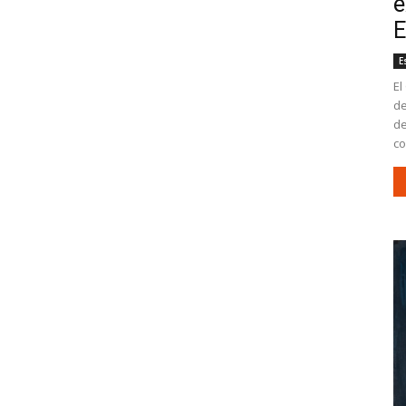
e
E
E
El
de
de
co