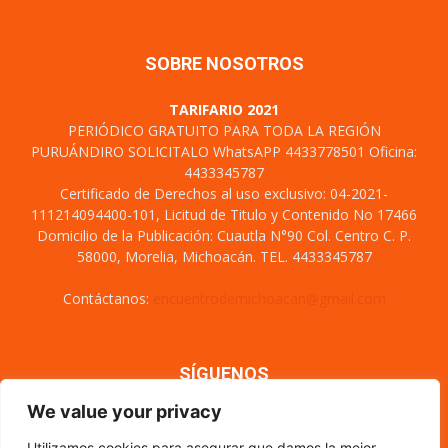
SOBRE NOSOTROS
TARIFARIO 2021
PERIÓDICO GRATUITO PARA TODA LA REGIÓN
PURUÁNDIRO SOLICITALO WhatsAPP 4433778501 Oficina:
4433345787
Certificado de Derechos al uso exclusivo: 04-2021-
111214094400-101, Licitud de Titulo y Contenido No 17466
Domicilio de la Publicación: Cuautla N°90 Col. Centro C. P.
58000, Morelia, Michoacán. TEL. 4433345787
Contáctanos:
encuentrodemichoacan@gmail.com
SÍGUENOS
We value your privacy
Utilizamos cookies para asegurar que damos la mejor