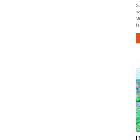
Ga
po
Mi
fa
D