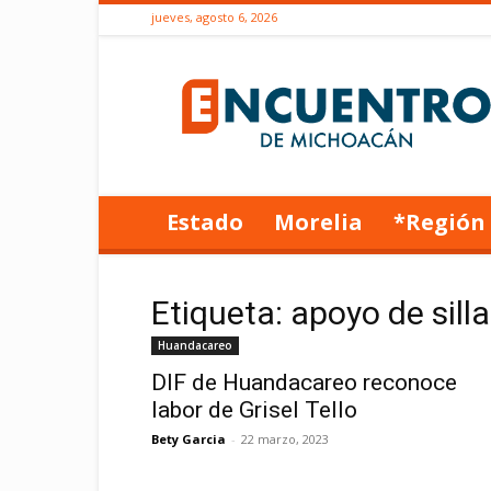
jueves, agosto 6, 2026
Encuentro
de
Michoacán
Estado
Morelia
*Región
Etiqueta: apoyo de sill
Huandacareo
DIF de Huandacareo reconoce
labor de Grisel Tello
Bety Garcia
-
22 marzo, 2023