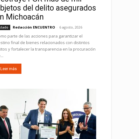
bjetos del delito asegurados
n Michoacán
Redacción ENCUENTRO
-
6 agosto, 2026
stado
mo parte de las acciones para garantizar el
stino final de bienes relacionados con distintos
ícitos y fortalecer la transparencia en la procuración
...
Leer más