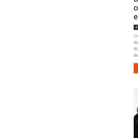
o
e
E
Co
de
il
de