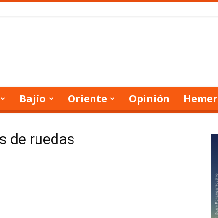
Bajío
Oriente
Opinión
Hemer
as de ruedas