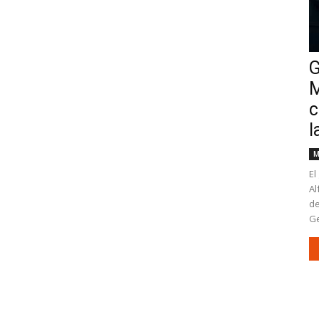
G
M
c
l
M
El
Al
de
Ge