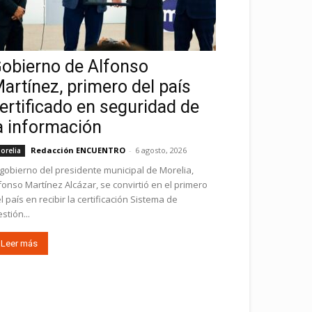
obierno de Alfonso
artínez, primero del país
ertificado en seguridad de
a información
Redacción ENCUENTRO
-
6 agosto, 2026
orelia
 gobierno del presidente municipal de Morelia,
fonso Martínez Alcázar, se convirtió en el primero
l país en recibir la certificación Sistema de
stión...
Leer más