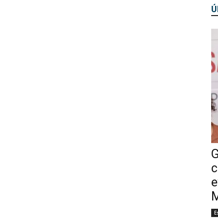
Ú
G
c
e
M
E