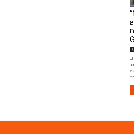
“
a
r
G
Á
El
mu
es
en