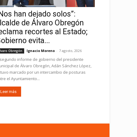
Nos han dejado solos”:
lcalde de Álvaro Obregón
eclama recortes al Estado;
obierno evita...
Ignacio Moreno
-
7 agosto, 2026
lvaro Obregón
 segundo informe de gobierno del presidente
nicipal de Álvaro Obregón, Adán Sánchez López,
tuvo marcado por un intercambio de posturas
tre el Ayuntamiento...
Leer más