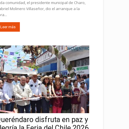
da comunidad, el presidente municipal de Charo,
briel Molinero Villaseñor, dio el arranque a la
ra...
Leer más
ueréndaro disfruta en paz y
legría la Feria del Chile 2026