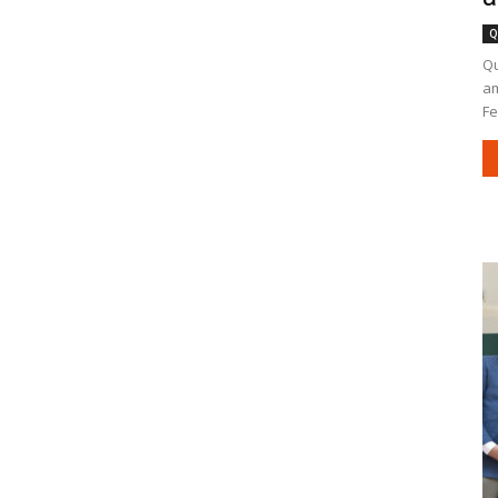
Q
Qu
am
Fe