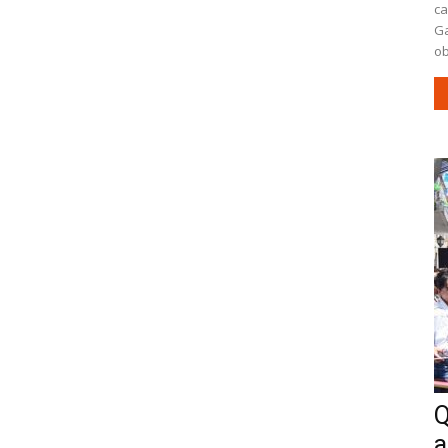
ca
Ga
ob
Q
a