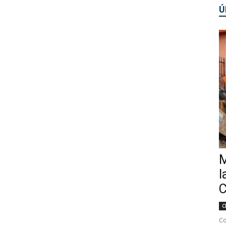
Ú
M
l
C
C
Co