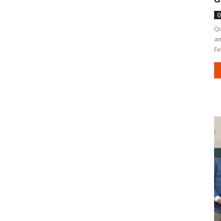
Q
Qu
am
Fe