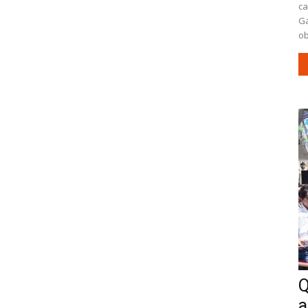
ca
Ga
ob
Q
a