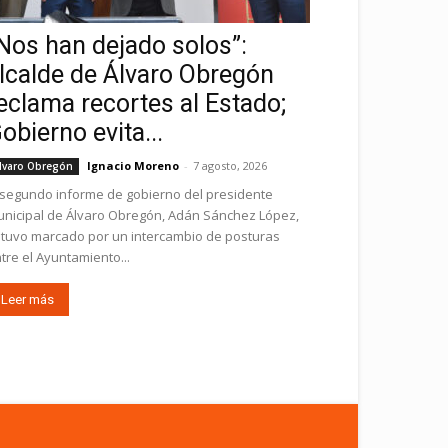
Nos han dejado solos”:
lcalde de Álvaro Obregón
eclama recortes al Estado;
obierno evita...
Ignacio Moreno
-
7 agosto, 2026
lvaro Obregón
 segundo informe de gobierno del presidente
nicipal de Álvaro Obregón, Adán Sánchez López,
tuvo marcado por un intercambio de posturas
tre el Ayuntamiento...
Leer más