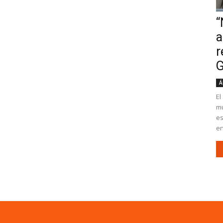
“
a
r
G
Á
El
mu
es
en