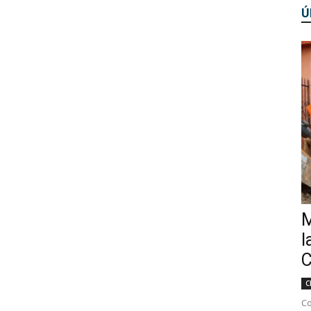
Ú
M
l
C
C
Co