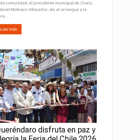
da comunidad, el presidente municipal de Charo,
briel Molinero Villaseñor, dio el arranque a la
ra...
Leer más
ueréndaro disfruta en paz y
legría la Feria del Chile 2026