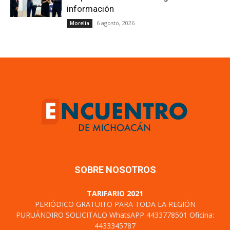
información
6 agosto, 2026
Morelia
SOBRE NOSOTROS
TARIFARIO 2021
PERIÓDICO GRATUITO PARA TODA LA REGIÓN
PURUÁNDIRO SOLICITALO WhatsAPP 4433778501 Oficina:
4433345787