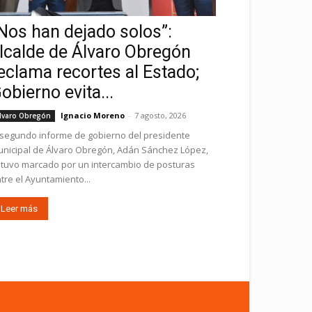
Nos han dejado solos”:
lcalde de Álvaro Obregón
eclama recortes al Estado;
obierno evita...
Ignacio Moreno
-
7 agosto, 2026
lvaro Obregón
 segundo informe de gobierno del presidente
nicipal de Álvaro Obregón, Adán Sánchez López,
tuvo marcado por un intercambio de posturas
tre el Ayuntamiento...
Leer más