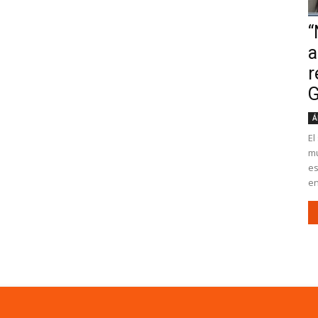
“
a
r
G
Á
El
mu
es
en