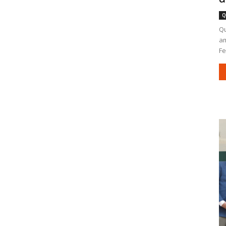
Q
Qu
am
Fe