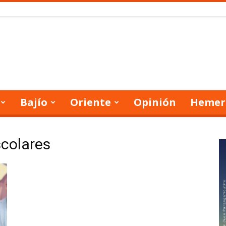
Bajío
Oriente
Opinión
Hemer
scolares