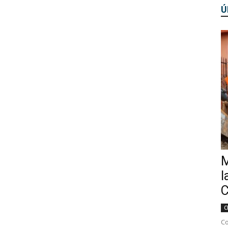
Ú
M
l
C
C
Co