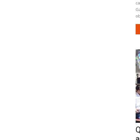
ca
Ga
ob
Q
a