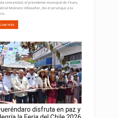
da comunidad, el presidente municipal de Charo,
briel Molinero Villaseñor, dio el arranque a la
ra...
Leer más
ueréndaro disfruta en paz y
legría la Feria del Chile 2026