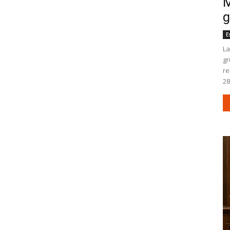
M
g
E
La
gr
re
28