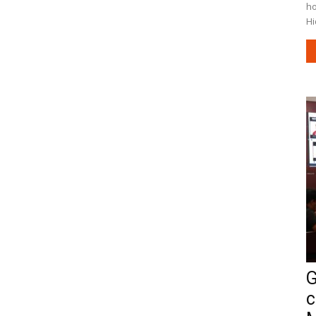
ho
Hi
G
c