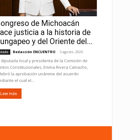
ongreso de Michoacán
ace justicia a la historia de
ungapeo y del Oriente del...
Redacción ENCUENTRO
-
5 agosto, 2026
stado
 diputada local y presidenta de la Comisión de
ntos Constitucionales, Emma Rivera Camacho,
lebró la aprobación unánime del acuerdo
diante el cual el...
Leer más