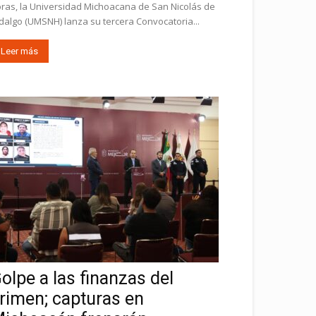
ras, la Universidad Michoacana de San Nicolás de
dalgo (UMSNH) lanza su tercera Convocatoria...
Leer más
olpe a las finanzas del
rimen; capturas en