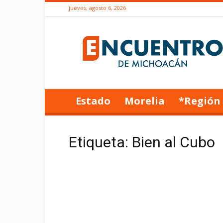
jueves, agosto 6, 2026
Encuentro
de
Michoacán
Estado
Morelia
*Región
Etiqueta: Bien al Cubo
Morelia
Alfonso Martínez fomenta el
deporte y la recuperación de
espacios públicos...
Redacción ENCUENTRO
-
12 junio, 2024