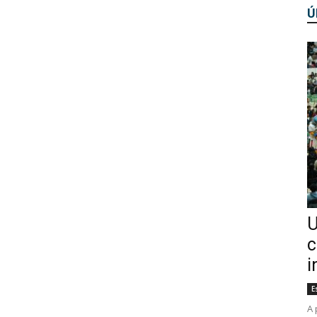
Ú
U
c
i
E
A 