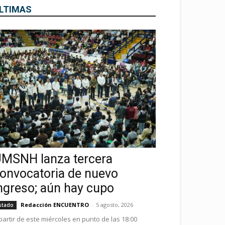
LTIMAS
MSNH lanza tercera
onvocatoria de nuevo
ngreso; aún hay cupo
Redacción ENCUENTRO
-
5 agosto, 2026
stado
partir de este miércoles en punto de las 18:00