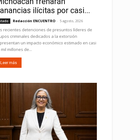
ichoacán frenarán
anancias ilícitas por casi...
Redacción ENCUENTRO
-
5 agosto, 2026
stado
s recientes detenciones de presuntos líderes de
upos criminales dedicados a la extorsión
presentan un impacto económico estimado en casi
 mil millones de...
Leer más