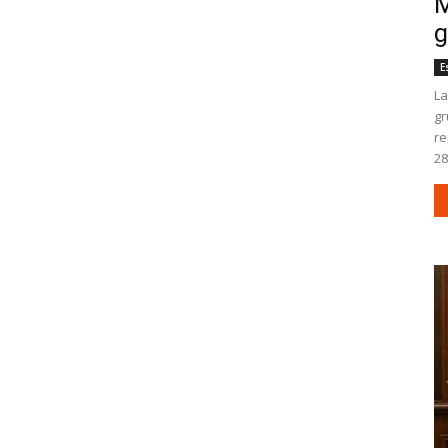
M
g
E
La
gr
re
28