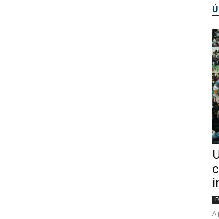
Ú
U
c
i
E
A 