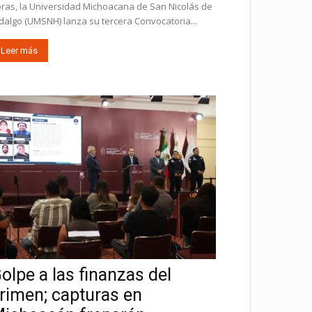
ras, la Universidad Michoacana de San Nicolás de
dalgo (UMSNH) lanza su tercera Convocatoria...
Leer más
olpe a las finanzas del
rimen; capturas en