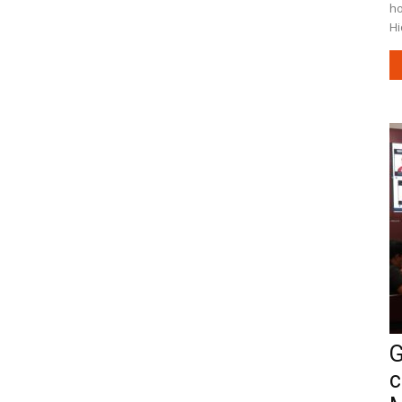
ho
Hi
G
c