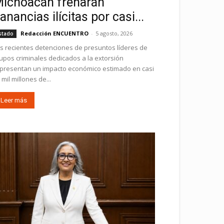
ichoacán frenarán
anancias ilícitas por casi...
Redacción ENCUENTRO
-
5 agosto, 2026
stado
s recientes detenciones de presuntos líderes de
upos criminales dedicados a la extorsión
presentan un impacto económico estimado en casi
 mil millones de...
Leer más