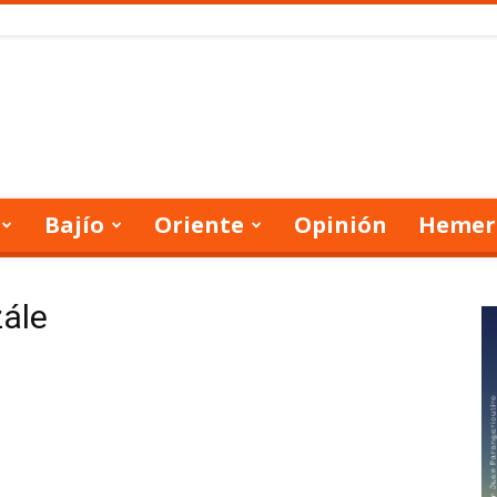
Bajío
Oriente
Opinión
Hemer
zále