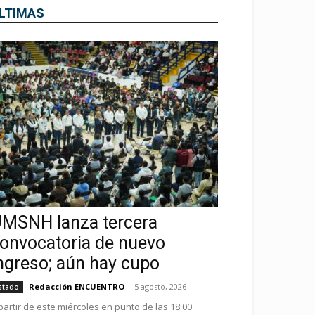
LTIMAS
MSNH lanza tercera
onvocatoria de nuevo
ngreso; aún hay cupo
Redacción ENCUENTRO
-
5 agosto, 2026
stado
partir de este miércoles en punto de las 18:00