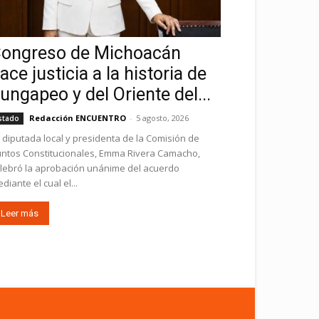
ongreso de Michoacán
ace justicia a la historia de
ungapeo y del Oriente del...
Redacción ENCUENTRO
-
5 agosto, 2026
stado
 diputada local y presidenta de la Comisión de
ntos Constitucionales, Emma Rivera Camacho,
lebró la aprobación unánime del acuerdo
diante el cual el...
Leer más