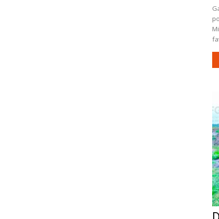
Ga
po
Mi
fa
D