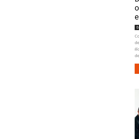
o
e
E
Co
de
il
de