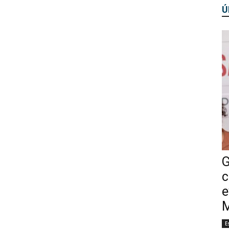
Ú
G
c
e
M
E