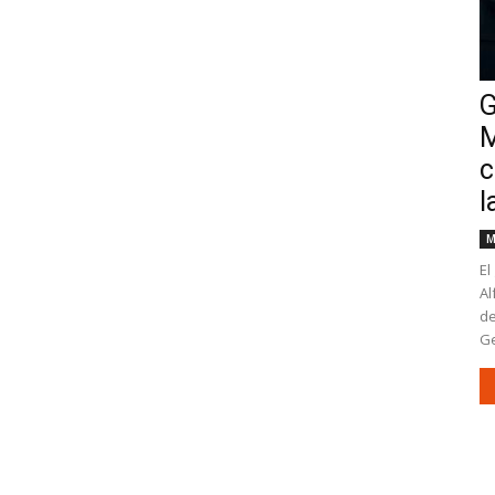
G
M
c
l
M
El
Al
de
Ge