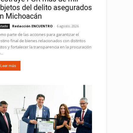
bjetos del delito asegurados
n Michoacán
Redacción ENCUENTRO
-
6 agosto, 2026
stado
mo parte de las acciones para garantizar el
stino final de bienes relacionados con distintos
ícitos y fortalecer la transparencia en la procuración
...
Leer más