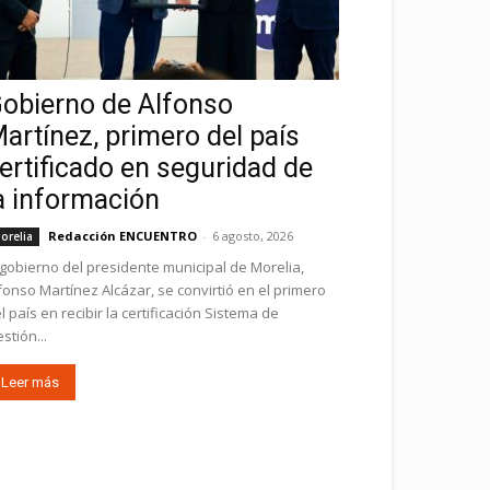
obierno de Alfonso
artínez, primero del país
ertificado en seguridad de
a información
Redacción ENCUENTRO
-
6 agosto, 2026
orelia
 gobierno del presidente municipal de Morelia,
fonso Martínez Alcázar, se convirtió en el primero
l país en recibir la certificación Sistema de
stión...
Leer más