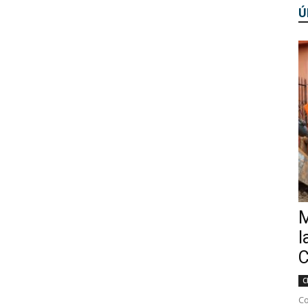
Ú
M
l
C
C
Co