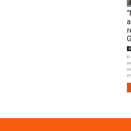
“
a
r
G
Á
El
mu
es
en