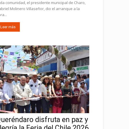
da comunidad, el presidente municipal de Charo,
briel Molinero Villaseñor, dio el arranque a la
ra...
Leer más
ueréndaro disfruta en paz y
legría la Feria del Chile 2026