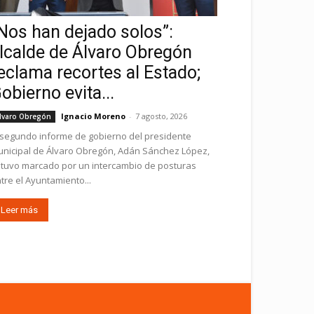
Nos han dejado solos”:
lcalde de Álvaro Obregón
eclama recortes al Estado;
obierno evita...
Ignacio Moreno
-
7 agosto, 2026
lvaro Obregón
 segundo informe de gobierno del presidente
nicipal de Álvaro Obregón, Adán Sánchez López,
tuvo marcado por un intercambio de posturas
tre el Ayuntamiento...
Leer más