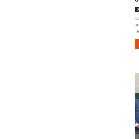
Q
Qu
am
Fe