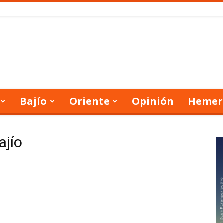
Bajío
Oriente
Opinión
Hemer
ajío