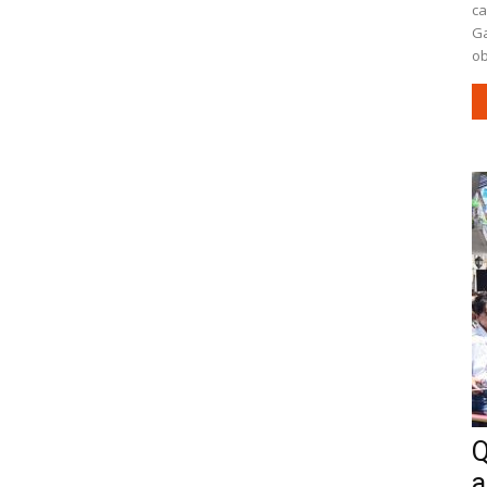
ca
Ga
ob
Q
a