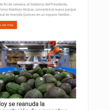
te fin de semana, el Gobierno del Presidente,
fonso Martínez Alcázar, convertirá el nuevo parque
neal de Avenida Quinceo en un espacio familiar...
Leer más
oy se reanuda la