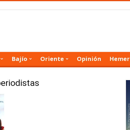
Bajío
Oriente
Opinión
Hemer
periodistas