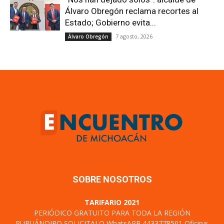
Álvaro Obregón reclama recortes al
Estado; Gobierno evita...
7 agosto, 2026
Álvaro Obregón
SOBRE NOSOTROS
TARIFARIO 2021
PERIÓDICO GRATUITO PARA TODA LA REGIÓN
PURUÁNDIRO SOLICITALO WhatsAPP 4433778501 Oficina: