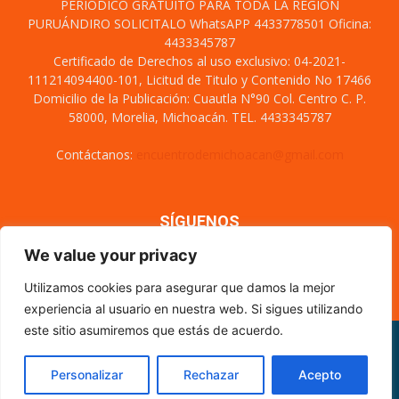
PERIÓDICO GRATUITO PARA TODA LA REGIÓN
PURUÁNDIRO SOLICITALO WhatsAPP 4433778501 Oficina:
4433345787
Certificado de Derechos al uso exclusivo: 04-2021-
111214094400-101, Licitud de Titulo y Contenido No 17466
Domicilio de la Publicación: Cuautla N°90 Col. Centro C. P.
58000, Morelia, Michoacán. TEL. 4433345787
Contáctanos:
encuentrodemichoacan@gmail.com
SÍGUENOS
We value your privacy
Utilizamos cookies para asegurar que damos la mejor
experiencia al usuario en nuestra web. Si sigues utilizando
este sitio asumiremos que estás de acuerdo.
Misión y visión
Nosotros
Directorio
Circulación
CÓDIGO DE ÉTICA PERIODÍSTICA
XML Sitemap
Personalizar
Rechazar
Acepto
© Encuentro de Michoacán - 2021