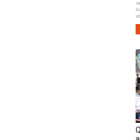
ca
Ga
ob
Q
a