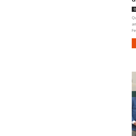
Q
Qu
am
Fe