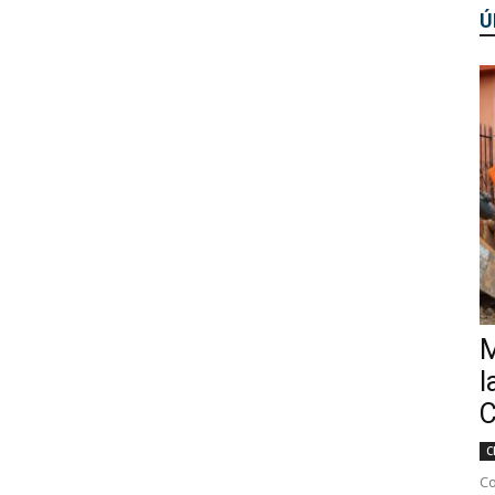
Ú
M
l
C
C
Co