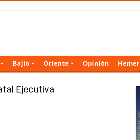
Bajío
Oriente
Opinión
Hemer
atal Ejecutiva