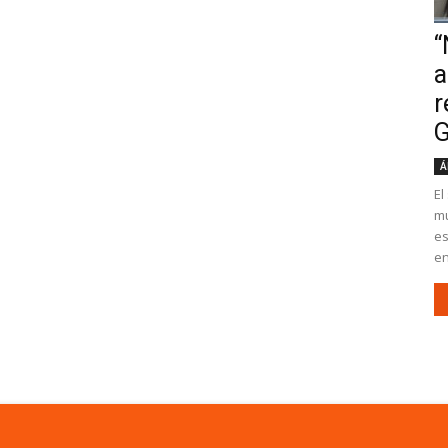
“
a
r
G
Á
El
mu
es
en