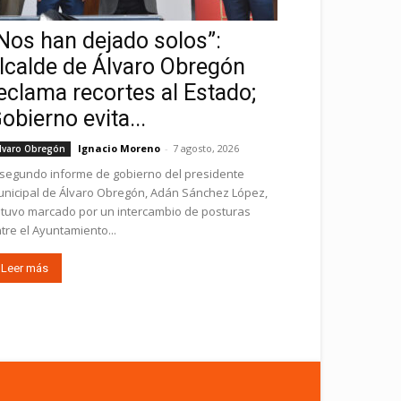
Nos han dejado solos”:
lcalde de Álvaro Obregón
eclama recortes al Estado;
obierno evita...
Ignacio Moreno
-
7 agosto, 2026
lvaro Obregón
 segundo informe de gobierno del presidente
nicipal de Álvaro Obregón, Adán Sánchez López,
tuvo marcado por un intercambio de posturas
tre el Ayuntamiento...
Leer más