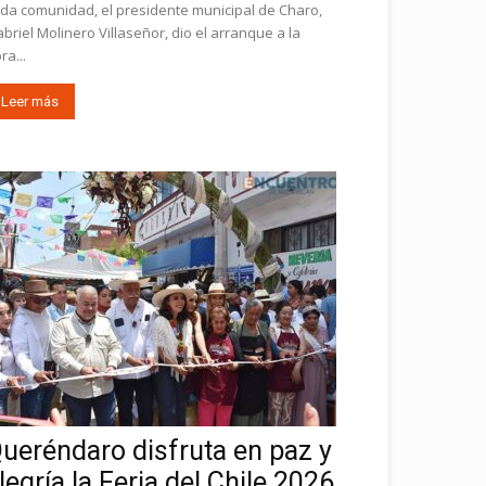
da comunidad, el presidente municipal de Charo,
briel Molinero Villaseñor, dio el arranque a la
ra...
Leer más
ueréndaro disfruta en paz y
legría la Feria del Chile 2026