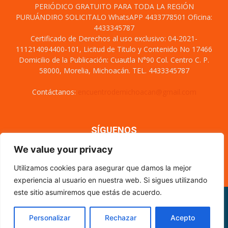
PERIÓDICO GRATUITO PARA TODA LA REGIÓN
PURUÁNDIRO SOLICITALO WhatsAPP 4433778501 Oficina:
4433345787
Certificado de Derechos al uso exclusivo: 04-2021-
111214094400-101, Licitud de Titulo y Contenido No 17466
Domicilio de la Publicación: Cuautla N°90 Col. Centro C. P.
58000, Morelia, Michoacán. TEL. 4433345787
Contáctanos:
encuentrodemichoacan@gmail.com
SÍGUENOS
We value your privacy
Utilizamos cookies para asegurar que damos la mejor
experiencia al usuario en nuestra web. Si sigues utilizando
este sitio asumiremos que estás de acuerdo.
Misión y visión
Nosotros
Directorio
Circulación
CÓDIGO DE ÉTICA PERIODÍSTICA
XML Sitemap
Personalizar
Rechazar
Acepto
© Encuentro de Michoacán - 2021