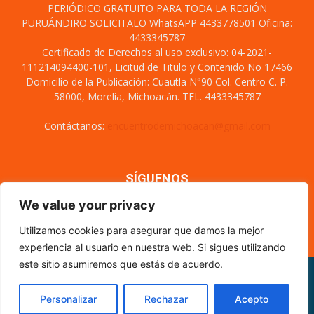
PERIÓDICO GRATUITO PARA TODA LA REGIÓN
PURUÁNDIRO SOLICITALO WhatsAPP 4433778501 Oficina:
4433345787
Certificado de Derechos al uso exclusivo: 04-2021-
111214094400-101, Licitud de Titulo y Contenido No 17466
Domicilio de la Publicación: Cuautla N°90 Col. Centro C. P.
58000, Morelia, Michoacán. TEL. 4433345787
Contáctanos:
encuentrodemichoacan@gmail.com
SÍGUENOS
We value your privacy
Utilizamos cookies para asegurar que damos la mejor
experiencia al usuario en nuestra web. Si sigues utilizando
este sitio asumiremos que estás de acuerdo.
Misión y visión
Nosotros
Directorio
Circulación
CÓDIGO DE ÉTICA PERIODÍSTICA
XML Sitemap
Personalizar
Rechazar
Acepto
© Encuentro de Michoacán - 2021