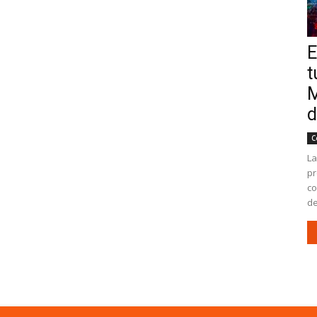
E
t
M
d
C
La
pr
co
de