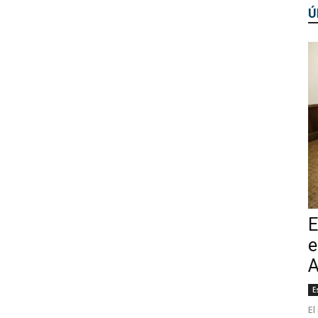
Ú
E
e
A
E
El