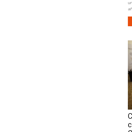
un
añ
C
c