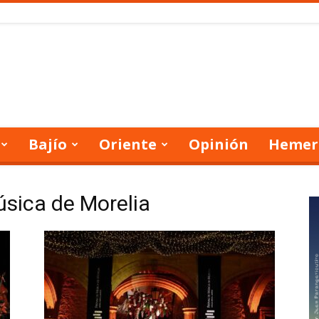
Bajío
Oriente
Opinión
Hemer
úsica de Morelia