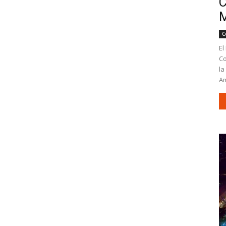
C
M
C
El
Co
la
Am