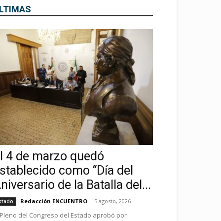
LTIMAS
l 4 de marzo quedó
stablecido como “Día del
niversario de la Batalla del...
Redacción ENCUENTRO
-
5 agosto, 2026
stado
 Pleno del Congreso del Estado aprobó por