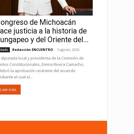
ongreso de Michoacán
ace justicia a la historia de
ungapeo y del Oriente del...
Redacción ENCUENTRO
-
5 agosto, 2026
stado
 diputada local y presidenta de la Comisión de
ntos Constitucionales, Emma Rivera Camacho,
lebró la aprobación unánime del acuerdo
diante el cual el...
Leer más