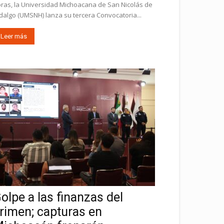
ras, la Universidad Michoacana de San Nicolás de
dalgo (UMSNH) lanza su tercera Convocatoria...
Leer más
olpe a las finanzas del
rimen; capturas en