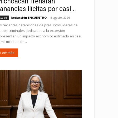
ichoacán frenarán
anancias ilícitas por casi...
Redacción ENCUENTRO
-
5 agosto, 2026
stado
s recientes detenciones de presuntos líderes de
upos criminales dedicados a la extorsión
presentan un impacto económico estimado en casi
 mil millones de...
Leer más