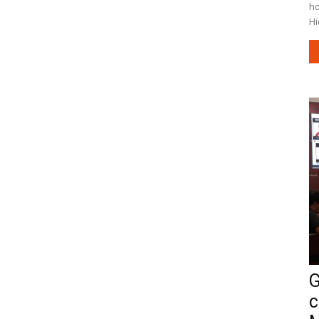
ho
Hi
G
c