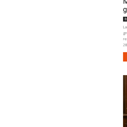
M
g
E
La
gr
re
28