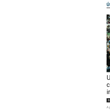
Ú
U
c
i
E
A 