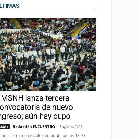
LTIMAS
MSNH lanza tercera
onvocatoria de nuevo
ngreso; aún hay cupo
Redacción ENCUENTRO
-
5 agosto, 2026
stado
partir de este miércoles en punto de las 18:00