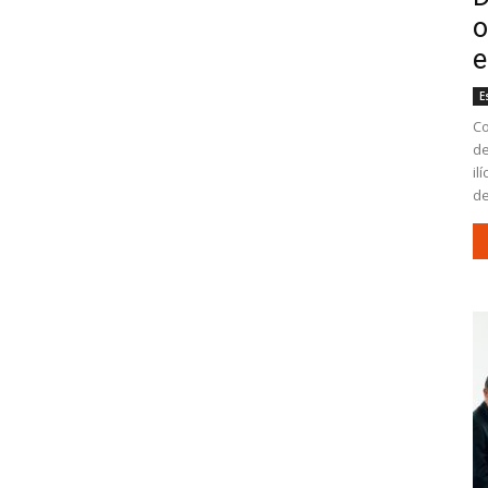
o
e
E
Co
de
il
de