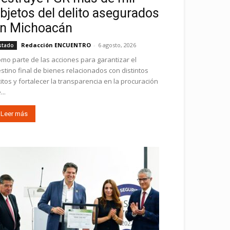
bjetos del delito asegurados
n Michoacán
Redacción ENCUENTRO
-
6 agosto, 2026
stado
mo parte de las acciones para garantizar el
stino final de bienes relacionados con distintos
ícitos y fortalecer la transparencia en la procuración
...
Leer más