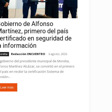
obierno de Alfonso
artínez, primero del país
ertificado en seguridad de
a información
Redacción ENCUENTRO
-
6 agosto, 2026
orelia
 gobierno del presidente municipal de Morelia,
fonso Martínez Alcázar, se convirtió en el primero
l país en recibir la certificación Sistema de
stión...
Leer más