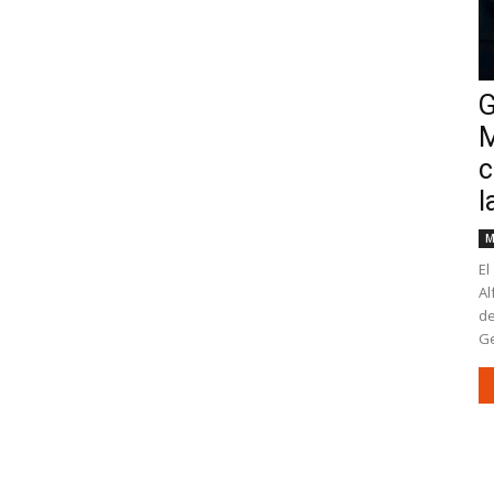
G
M
c
l
M
El
Al
de
Ge