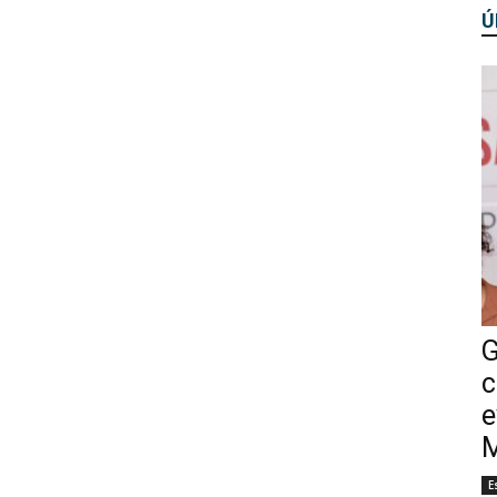
Ú
G
c
e
M
E