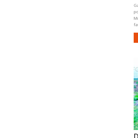
Ga
po
Mi
fa
D