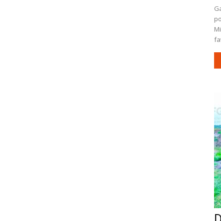
Ga
po
Mi
fa
D