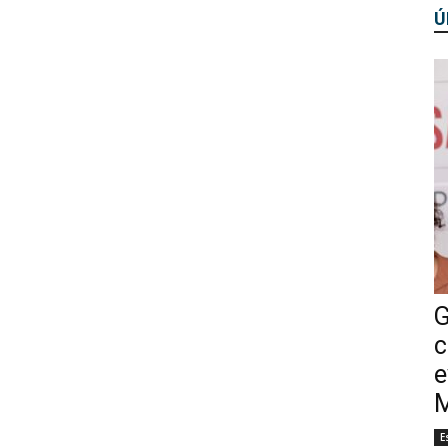
Ú
G
c
e
M
E