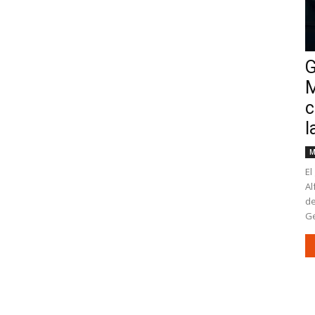
G
M
c
l
M
El
Al
de
Ge