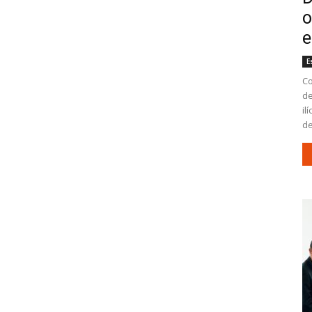
o
e
E
Co
de
il
de