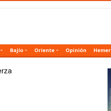
Bajío
Oriente
Opinión
Hemer
erza