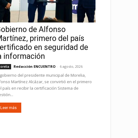
obierno de Alfonso
artínez, primero del país
ertificado en seguridad de
a información
Redacción ENCUENTRO
-
6 agosto, 2026
orelia
 gobierno del presidente municipal de Morelia,
fonso Martínez Alcázar, se convirtió en el primero
l país en recibir la certificación Sistema de
stión...
Leer más