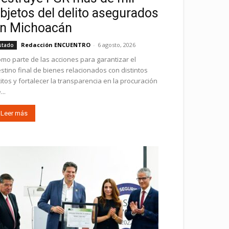
bjetos del delito asegurados
n Michoacán
Redacción ENCUENTRO
-
6 agosto, 2026
stado
mo parte de las acciones para garantizar el
stino final de bienes relacionados con distintos
ícitos y fortalecer la transparencia en la procuración
...
Leer más