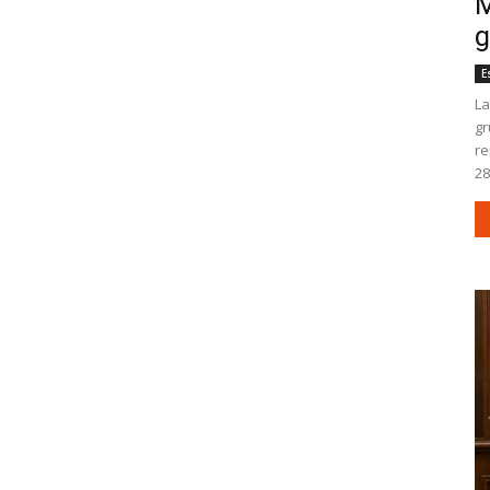
M
g
E
La
gr
re
28