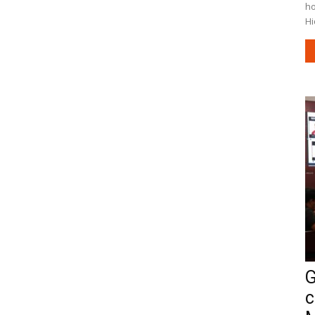
ho
Hi
G
c