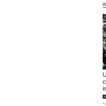
Ú
U
c
i
E
A 