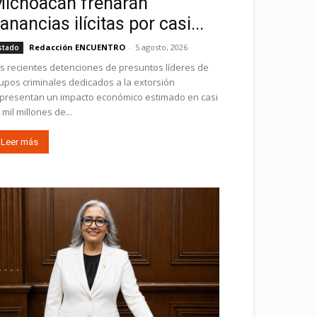
ichoacán frenarán
anancias ilícitas por casi...
Redacción ENCUENTRO
-
5 agosto, 2026
stado
s recientes detenciones de presuntos líderes de
upos criminales dedicados a la extorsión
presentan un impacto económico estimado en casi
 mil millones de...
Leer más