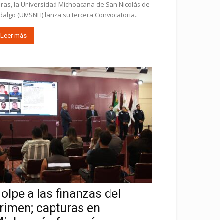
ras, la Universidad Michoacana de San Nicolás de
dalgo (UMSNH) lanza su tercera Convocatoria...
Leer más
olpe a las finanzas del
rimen; capturas en