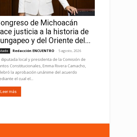
ongreso de Michoacán
ace justicia a la historia de
ungapeo y del Oriente del...
Redacción ENCUENTRO
-
5 agosto, 2026
stado
 diputada local y presidenta de la Comisión de
ntos Constitucionales, Emma Rivera Camacho,
lebró la aprobación unánime del acuerdo
diante el cual el...
Leer más