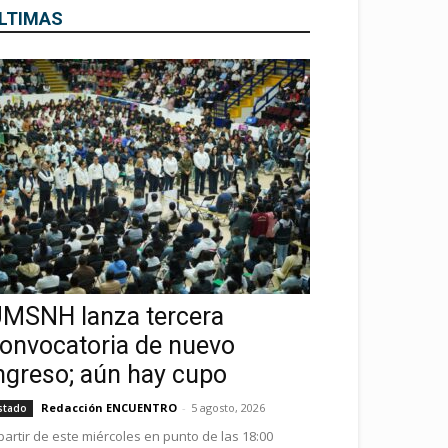
LTIMAS
MSNH lanza tercera
onvocatoria de nuevo
ngreso; aún hay cupo
Redacción ENCUENTRO
-
5 agosto, 2026
stado
partir de este miércoles en punto de las 18:00