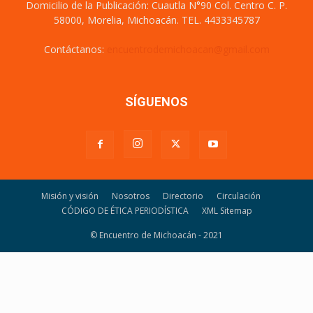
Domicilio de la Publicación: Cuautla N°90 Col. Centro C. P.
58000, Morelia, Michoacán. TEL. 4433345787
Contáctanos:
encuentrodemichoacan@gmail.com
SÍGUENOS
Misión y visión
Nosotros
Directorio
Circulación
CÓDIGO DE ÉTICA PERIODÍSTICA
XML Sitemap
© Encuentro de Michoacán - 2021